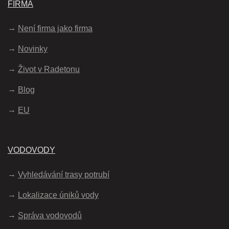
FIRMA
Není firma jako firma
Novinky
Život v Radetonu
Blog
EU
VODOVODY
Vyhledávání trasy potrubí
Lokalizace úniků vody
Správa vodovodů