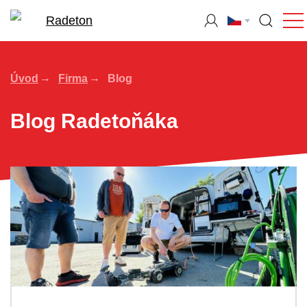
Úvod
Firma
Blog
Blog Radetoňáka