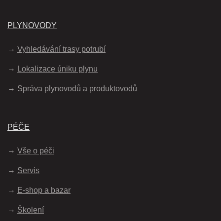
PLYNOVODY
Vyhledávání trasy potrubí
Lokalizace úniku plynu
Správa plynovodů a produktovodů
PÉČE
Vše o péči
Servis
E-shop a bazar
Školení