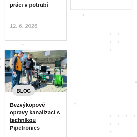
práci v potrubí
12. 6. 2026
BLOG
Bezvýkopové
opravy kanalizací s
technikou
Pipetronics