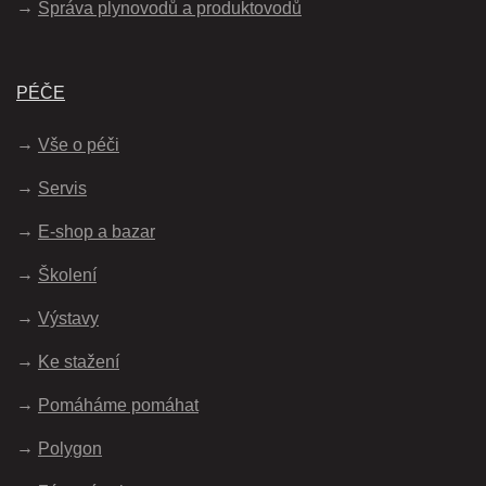
Správa plynovodů a produktovodů
PÉČE
Vše o péči
Servis
E-shop a bazar
Školení
Výstavy
Ke stažení
Pomáháme pomáhat
Polygon