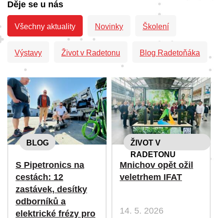
Děje se u nás
Všechny aktuality
Novinky
Školení
Výstavy
Život v Radetonu
Blog Radetoňáka
BLOG
ŽIVOT V
RADETONU
S Pipetronics na
Mnichov opět ožil
cestách: 12
veletrhem IFAT
zastávek, desítky
odborníků a
14. 5. 2026
elektrické frézy pro