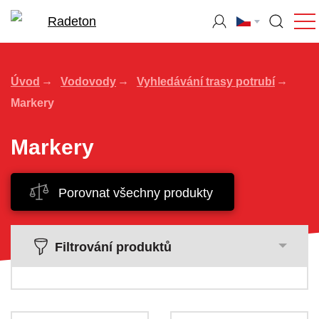
Úvod
Vodovody
Vyhledávání trasy potrubí
Markery
Markery
Porovnat všechny produkty
Filtrování produktů