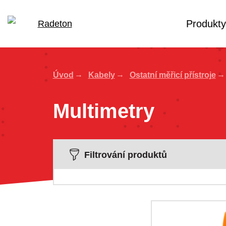
Produkty
Úvod
Kabely
Ostatní měřicí přístroje
Multimetry
Filtrování produktů