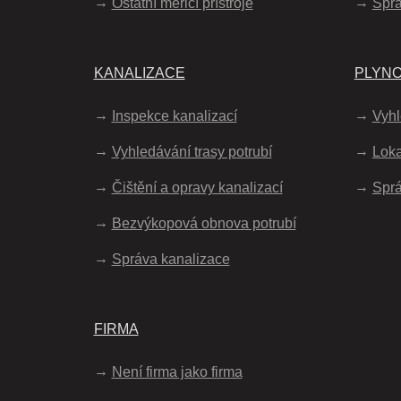
Ostatní měřicí přístroje
Spr
KANALIZACE
PLYN
Inspekce kanalizací
Vyhl
Vyhledávání trasy potrubí
Loka
Čištění a opravy kanalizací
Sprá
Bezvýkopová obnova potrubí
Správa kanalizace
FIRMA
Není firma jako firma