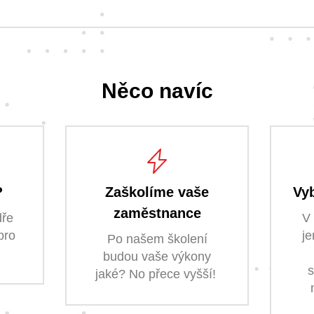
Něco navíc
?
Zaškolíme vaše
Vyb
zaměstnance
dře
V 
pro
je
Po našem školení
budou vaše výkony
s
jaké? No přece vyšší!