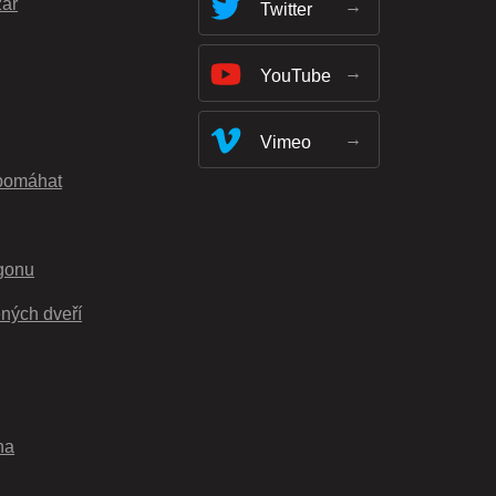
zar
Twitter
YouTube
Vimeo
pomáhat
gonu
ných dveří
na