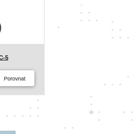
C-5
Porovnat
e