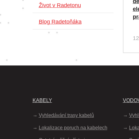
de
Život v Radetonu
el
pr
Blog Radetoňáka
12
KABELY
VODO
Vyhledávání trasy kabelů
Vyhl
Lokalizace poruch na kabelech
Loka