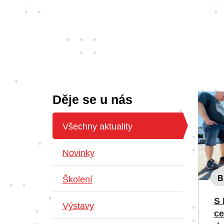
Děje se u nás
Všechny aktuality
Novinky
B
Školení
S 
Výstavy
ce