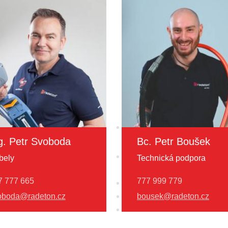
g. Petr Svoboda
Bc. Petr Boušek
bely
Technická podpora
7 777 665
777 999 779
oboda@radeton.cz
bousek@radeton.cz