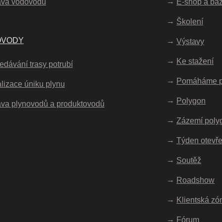
áva vodovodů
E-shop a ba
Školení
OVODY
Výstavy
Ke stažení
edávání trasy potrubí
Pomáháme 
lizace úniku plynu
Polygon
va plynovodů a produktovodů
Zázemí poly
Týden otevře
Soutěž
Roadshow
Klientská zó
Fórum