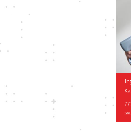
In
Ka
77
sv