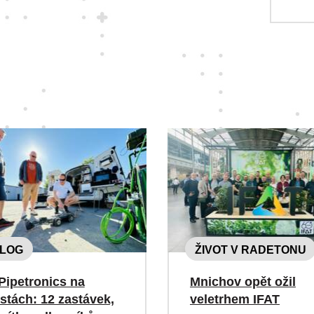
LOG
ŽIVOT V RADETONU
Pipetronics na
Mnichov opět ožil
stách: 12 zastávek,
veletrhem IFAT