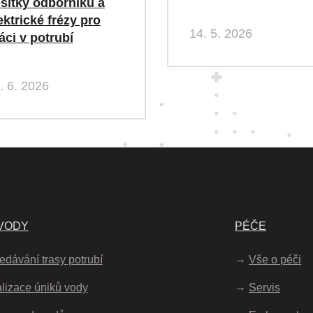
sítky odborníků a
ektrické frézy pro
14. 5. 2026
áci v potrubí
. 6. 2026
VODY
PÉČE
edávání trasy potrubí
Vše o péči
lizace úniků vody
Servis