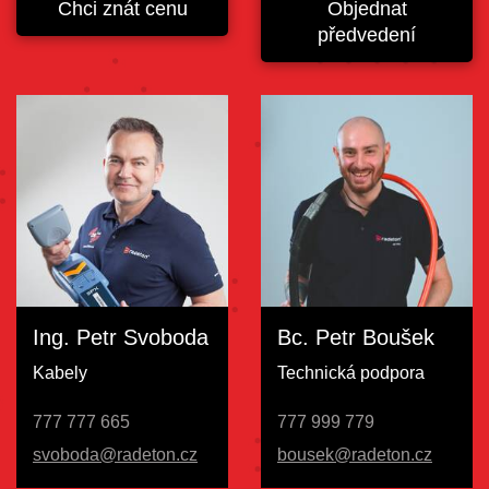
Chci znát cenu
Objednat
předvedení
Ing. Petr Svoboda
Bc. Petr Boušek
Kabely
Technická podpora
777 777 665
777 999 779
svoboda@radeton.cz
bousek@radeton.cz