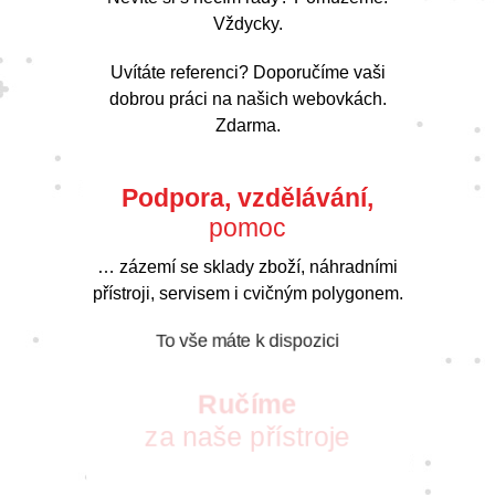
Vždycky.
Uvítáte referenci? Doporučíme vaši
dobrou práci na našich webovkách.
Zdarma.
Podpora, vzdělávání,
pomoc
… zázemí se sklady zboží, náhradními
přístroji, servisem i cvičným polygonem.
To vše máte k dispozici
Ručíme
za naše přístroje
S vášní pro nové technologie pro vás