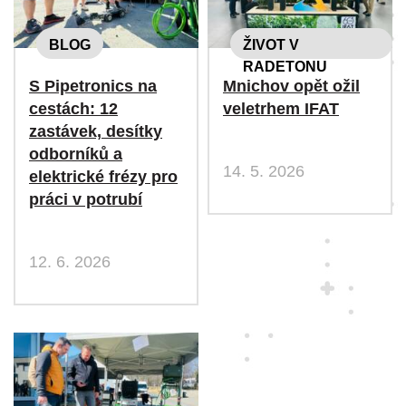
BLOG
ŽIVOT V
RADETONU
S Pipetronics na
Mnichov opět ožil
cestách: 12
veletrhem IFAT
zastávek, desítky
odborníků a
14. 5. 2026
elektrické frézy pro
práci v potrubí
12. 6. 2026