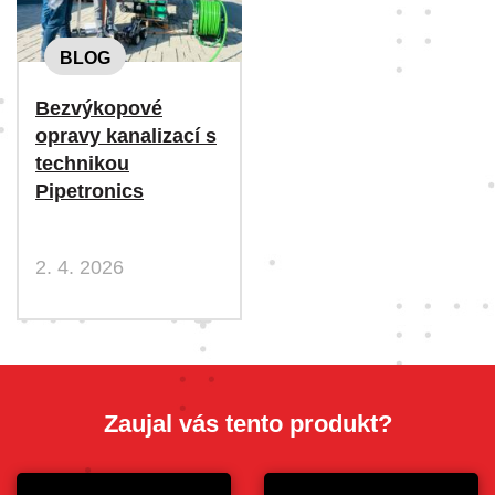
BLOG
Bezvýkopové
opravy kanalizací s
technikou
Pipetronics
2. 4. 2026
Zaujal vás tento produkt?