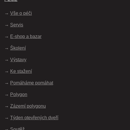
Vše o péči
Servis
E-shop a bazar
Školení
Výstavy
Ke stažení
Pomáháme pomáhat
Polygon
Zázemí polygonu
Týden otevřených dveří
Soutěž