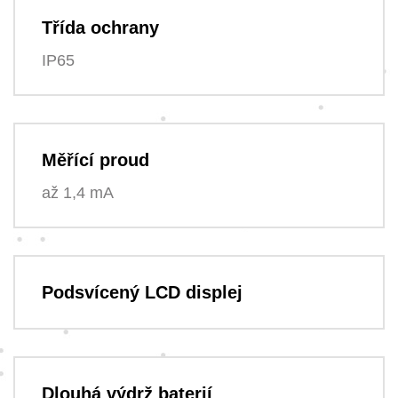
Třída ochrany
IP65
Měřící proud
až 1,4 mA
Podsvícený LCD displej
Dlouhá výdrž baterií