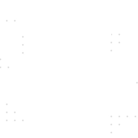
vybíráme ty nejkvalitnější přístroje i
nejspolehlivější dodavatele. Ty, které
zajímá, jak se vám s nimi pracuje.
Jedině
fair play
Jednáme na rovinu a na nic si nehrajeme.
Chováme se tak k zákazníkům i sobě
navzájem.