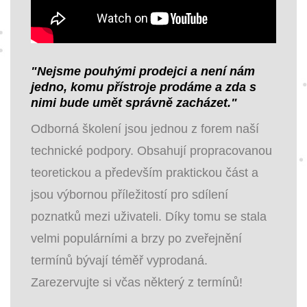
"Nejsme pouhými prodejci a není nám
jedno, komu přístroje prodáme a zda s
nimi bude umět správně zacházet."
Odborná školení jsou jednou z forem naší
technické podpory. Obsahují propracovanou
teoretickou a především praktickou část a
jsou výbornou příležitostí pro sdílení
poznatků mezi uživateli. Díky tomu se stala
velmi populárními a brzy po zveřejnění
termínů bývají téměř vyprodaná.
Zarezervujte si včas některý z termínů!