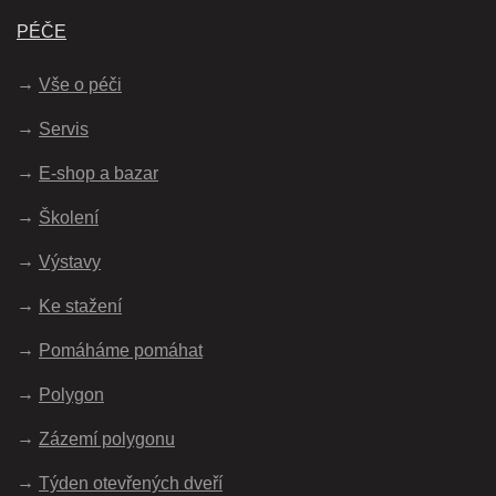
PÉČE
Vše o péči
Servis
E-shop a bazar
Školení
Výstavy
Ke stažení
Pomáháme pomáhat
Polygon
Zázemí polygonu
Týden otevřených dveří