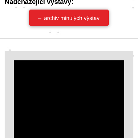
Nadcházející výstavy:
archiv minulých výstav