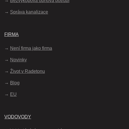
Bezvýkopová obnova potrubí
Správa kanalizace
FIRMA
Není firma jako firma
Novinky
Život v Radetonu
Blog
EU
VODOVODY