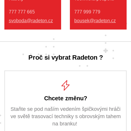
777 777 665
777 999 779
svoboda@radeton.cz
bousek@radeton.cz
Proč si vybrat Radeton ?
Chcete změnu?
Staňte se pod naším vedením špičkovými hráči
ve světě trasovací techniky s obrovským tahem
na branku!