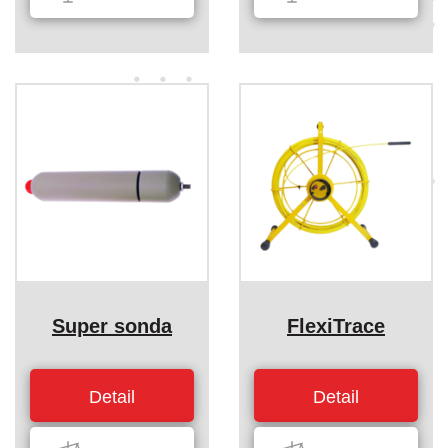
Super sonda
FlexiTrace
Detail
Detail