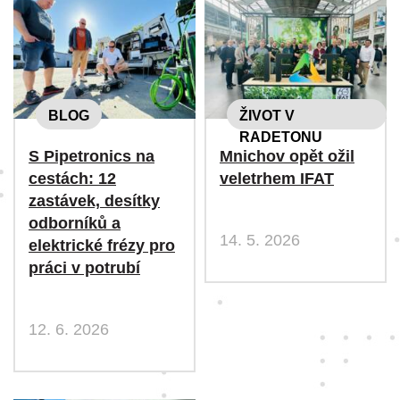
BLOG
ŽIVOT V
RADETONU
S Pipetronics na
Mnichov opět ožil
cestách: 12
veletrhem IFAT
zastávek, desítky
odborníků a
14. 5. 2026
elektrické frézy pro
práci v potrubí
12. 6. 2026