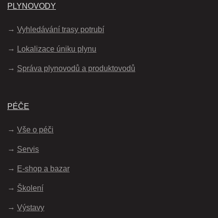
PLYNOVODY
Vyhledávání trasy potrubí
Lokalizace úniku plynu
Správa plynovodů a produktovodů
PÉČE
Vše o péči
Servis
E-shop a bazar
Školení
Výstavy