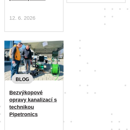
12. 6. 2026
BLOG
Bezvýkopové
opravy kanalizací s
technikou
Pipetronics