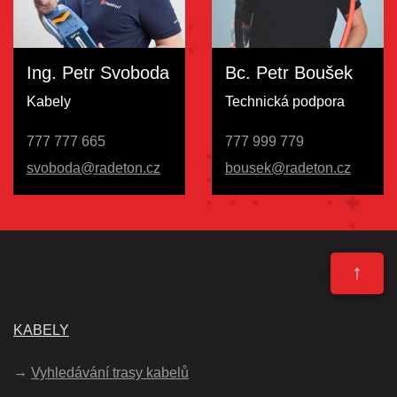
Ing. Petr Svoboda
Bc. Petr Boušek
Kabely
Technická podpora
777 777 665
777 999 779
svoboda@radeton.cz
bousek@radeton.cz
↑
KABELY
Vyhledávání trasy kabelů