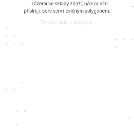
… zázemí se sklady zboží, náhradními
přístroji, servisem i cvičným polygonem.
To vše máte k dispozici
Ručíme
za naše přístroje
S vášní pro nové technologie pro vás
vybíráme ty nejkvalitnější přístroje i
nejspolehlivější dodavatele. Ty, které
zajímá, jak se vám s nimi pracuje.