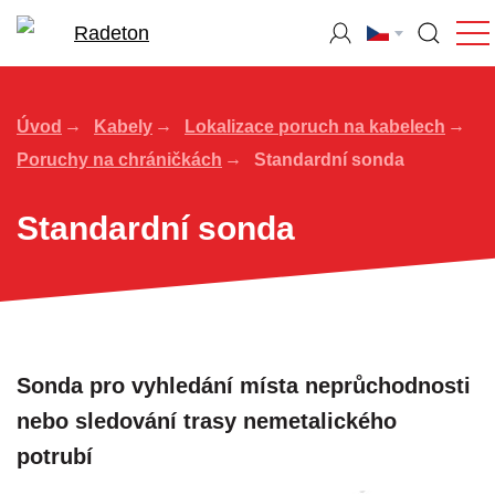
Úvod
Kabely
Lokalizace poruch na kabelech
Poruchy na chráničkách
Standardní sonda
Standardní sonda
Sonda pro vyhledání místa neprůchodnosti
nebo sledování trasy nemetalického
potrubí