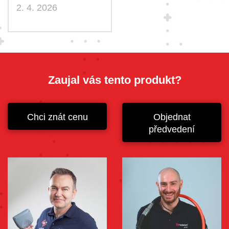
2. 4. 2026
Zaujal vás tento produkt?
Chci znát cenu
Objednat
předvedení