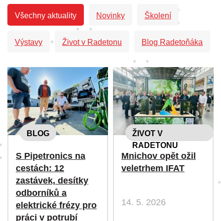
Všechny aktuality
Novinky
Školení
Výstavy
Život v Radetonu
Blog Radetoňáka
BLOG
ŽIVOT V
RADETONU
S Pipetronics na
Mnichov opět ožil
cestách: 12
veletrhem IFAT
zastávek, desítky
odborníků a
14. 5. 2026
elektrické frézy pro
práci v potrubí