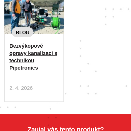
BLOG
Bezvýkopové
opravy kanalizací s
technikou
Pipetronics
2. 4. 2026
Zaujal vás tento produkt?