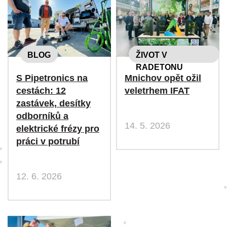
BLOG
ŽIVOT V
RADETONU
S Pipetronics na
Mnichov opět ožil
cestách: 12
veletrhem IFAT
zastávek, desítky
odborníků a
14. 5. 2026
elektrické frézy pro
práci v potrubí
12. 6. 2026