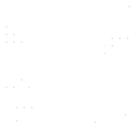
za naše přístroje
S vášní pro nové technologie pro vás
vybíráme ty nejkvalitnější přístroje i
nejspolehlivější dodavatele. Ty, které
zajímá, jak se vám s nimi pracuje.
Jedině
fair play