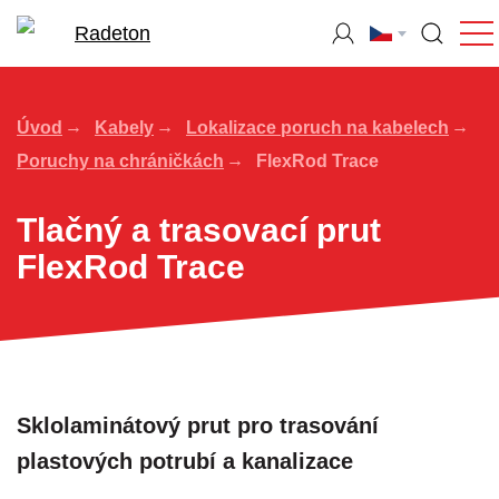
Úvod
Kabely
Lokalizace poruch na kabelech
Poruchy na chráničkách
FlexRod Trace
Tlačný a trasovací prut
FlexRod Trace
Sklolaminátový prut pro trasování
plastových potrubí a kanalizace