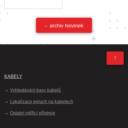
archiv Novinek
↑
KABELY
Vyhledávání trasy kabelů
Lokalizace poruch na kabelech
Ostatní měřicí přístroje