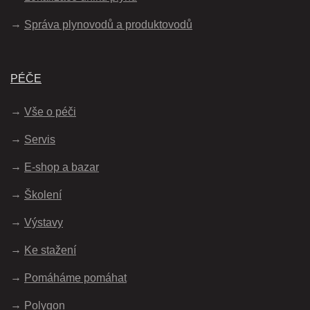
Správa plynovodů a produktovodů
PÉČE
Vše o péči
Servis
E-shop a bazar
Školení
Výstavy
Ke stažení
Pomáháme pomáhat
Polygon