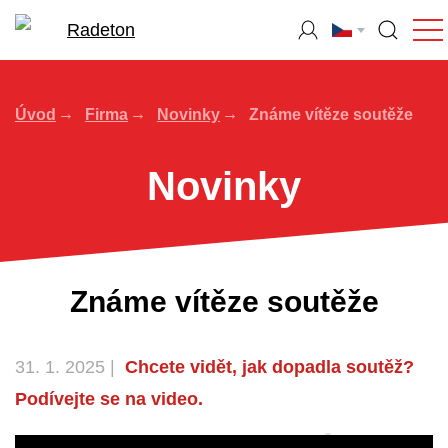
Úvod
Firma
Novinky
Známe vítěze soutěže
Novinky
Známe vítěze soutěže
31. 1. 2025 |
Chcete vidět, jak dopadla soutěž?
Podívejte se na video.