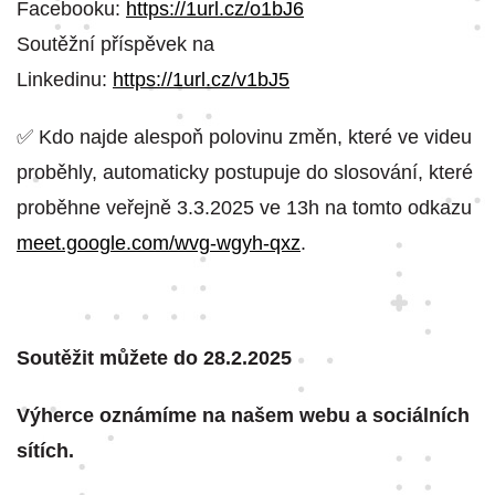
Facebooku:
https://1url.cz/o1bJ6
Soutěžní příspěvek na
Linkedinu:
https://1url.cz/v1bJ5
✅ Kdo najde alespoň polovinu změn, které ve videu
proběhly, automaticky postupuje do slosování, které
proběhne veřejně 3.3.2025 ve 13h na tomto odkazu
meet.google.com/wvg-wgyh-qxz
.
Soutěžit můžete do 28.2.2025
Výherce oznámíme na našem webu a sociálních
sítích.