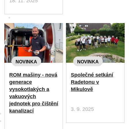
18. 11. 2025
NOVINKA
NOVINKA
ROM mašiny - nová
Společné setkání
generace
Radetonu v
vysokotlakých a
Mikulově
vakuových
jednotek pro čištění
3. 9. 2025
kanalizací