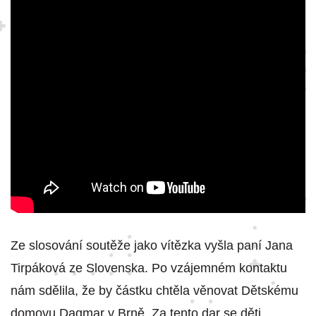
Ze slosování soutěže jako vítězka vyšla paní Jana
Tirpáková ze Slovenska. Po vzájemném kontaktu
nám sdělila, že by částku chtěla věnovat Dětskému
domovu Dagmar v Brně. Za tento dar se děti