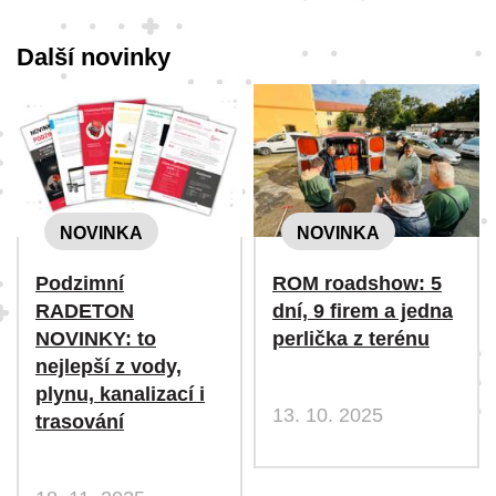
Další novinky
NOVINKA
NOVINKA
Podzimní
ROM roadshow: 5
RADETON
dní, 9 firem a jedna
NOVINKY: to
perlička z terénu
nejlepší z vody,
plynu, kanalizací i
13. 10. 2025
trasování