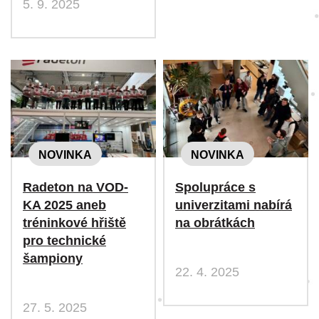
5. 9. 2025
NOVINKA
NOVINKA
Radeton na VOD-
Spolupráce s
KA 2025 aneb
univerzitami nabírá
tréninkové hřiště
na obrátkách
pro technické
šampiony
22. 4. 2025
27. 5. 2025