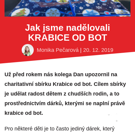
Jak jsme nadělovali
KRABICE OD BOT
Monika Pečarová
|
20. 12. 2019
Už před rokem nás kolega Dan upozornil na
charitativní sbírku Krabice od bot. Cílem sbírky
je udělat radost dětem z chudších rodin, a to
prostřednictvím dárků, kterými se naplní právě
krabice od bot.
Pro některé děti je to často jediný dárek, který