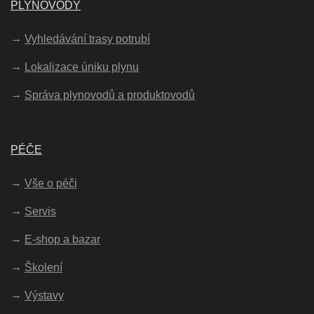
PLYNOVODY
Vyhledávání trasy potrubí
Lokalizace úniku plynu
Správa plynovodů a produktovodů
PÉČE
Vše o péči
Servis
E-shop a bazar
Školení
Výstavy