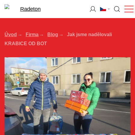
Úvod
Firma
Blog
Jak jsme nadělovali
KRABICE OD BOT