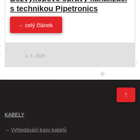
s technikou Pipetronics
celý článek
2. 4. 2026
↑
KABELY
Vyhledávání trasy kabelů