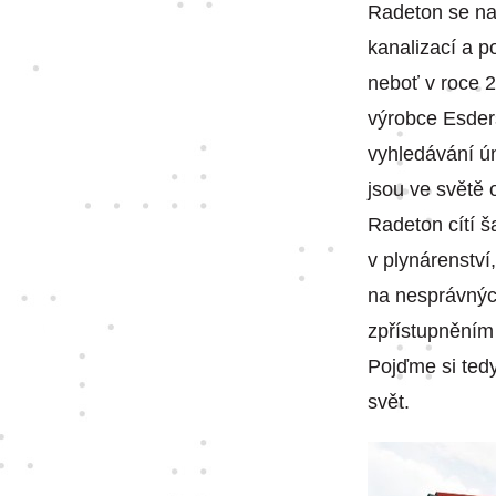
Radeton se na
kanalizací a p
neboť v roce 
výrobce Esders
vyhledávání ún
jsou ve světě 
Radeton cítí š
v plynárenství
na nesprávnýc
zpřístupněním
Pojďme si tedy
svět.