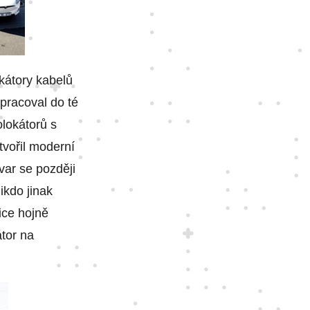
okátory kabelů
epracoval do té
olokátorů s
vořil moderní
var se později
ikdo jinak
ice hojně
átor na