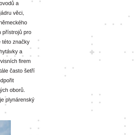
dovodů a
jádru věci,
u německého
 přístrojů pro
e této značky
chytávky a
visních firem
ále často šetří
dpořit
kých oborů.
uje plynárenský