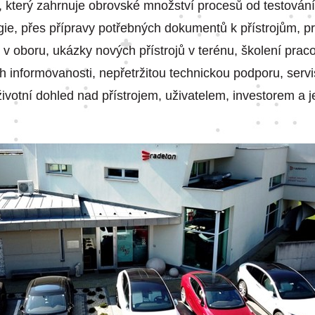
, který zahrnuje obrovské množství procesů od testován
ie, přes přípravy potřebných dokumentů k přístrojům, p
 v oboru, ukázky nových přístrojů v terénu, školení prac
ch informovanosti, nepřetržitou technickou podporu, serv
ivotní dohled nad přístrojem, uživatelem, investorem a j