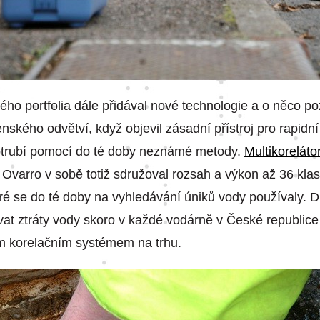
ho portfolia dále přidával nové technologie a o něco poz
nského odvětví, když objevil zásadní přístroj pro rapidní
potrubí pomocí do té doby neznámé metody.
Multikorelát
 Ovarro v sobě totiž sdružoval rozsah a výkon až 36 kla
eré se do té doby na vyhledávání úniků vody používaly.
t ztráty vody skoro v každé vodárně v České republice 
m korelačním systémem na trhu.