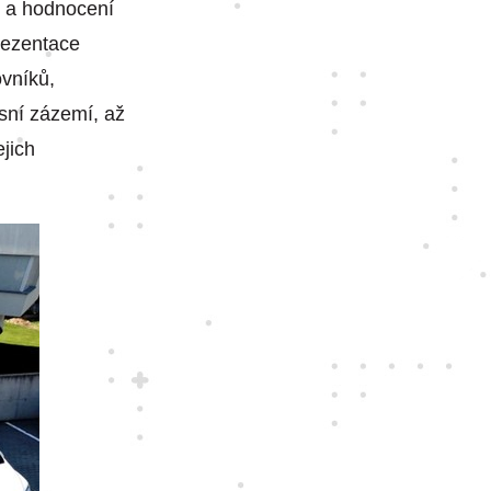
í a hodnocení
rezentace
ovníků,
isní zázemí, až
ejich