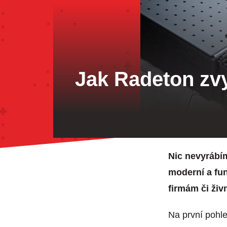
Jak Radeton zv
Nic nevyrábím
moderní a fun
firmám či živ
Na první pohle