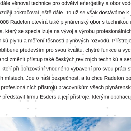
dále věnoval technice pro odvětví energetiky a obor vo
ozději pokračoval ještě dále. To už se však dostáváme k 
2008 Radeton otevírá také plynárenský obor s techniko
, který se specializuje na vývoj a výrobu profesionálních
iků plynu a měření těsnosti plynových rozvodů. Přístroj
oblíbené především pro svou kvalitu, chytré funkce a vy
anci změnit přístup také českých revizních techniků a ser
, kteří při pořizování vhodného vybavení pro svou práci st
h místech. Jde o naši bezpečnost, a tu chce Radeton po
 profesionálních přístrojů pracovníkům všech plynárens
 představit firmu Esders a její přístroje, kterými obohac