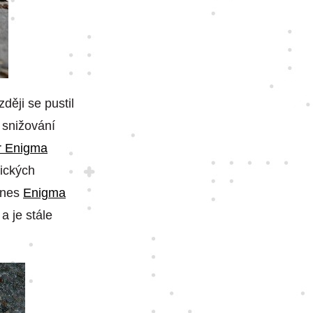
ději se pustil
 snižování
or Enigma
sických
 Dnes
Enigma
a je stále