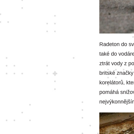
Radeton do své
také do vodáre
ztrát vody z 
britské značky
korelátorů, kt
pomáhá snižova
nejvýkonnější