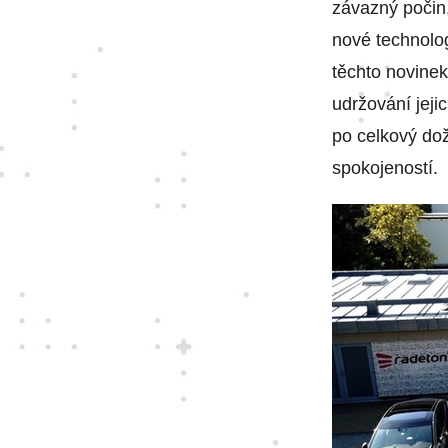
závazný počin
nové technolog
těchto novinek
udržování jeji
po celkový dož
spokojeností.