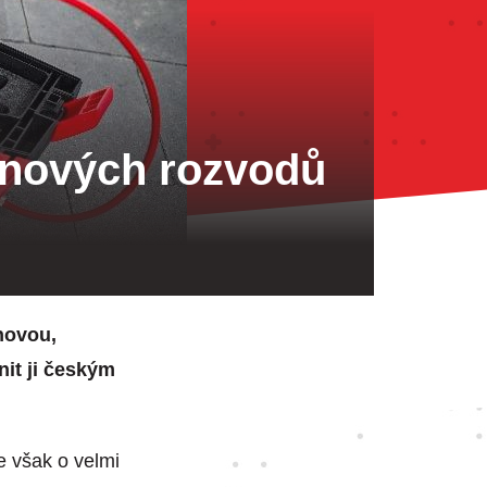
ynových rozvodů
novou,
nit ji českým
e však o velmi