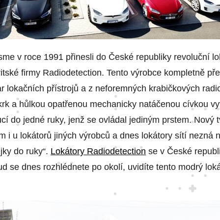
sme v roce 1991 přinesli do České republiky revoluční l
ritské firmy Radiodetection. Tento výrobce kompletně př
ar lokačních přístrojů a z neforemných krabičkových radi
rk a hůlkou opatřenou mechanicky natáčenou cívkou vyt
cí do jedné ruky, jenž se ovládal jediným prstem. Nový t
m i u lokátorů jiných výrobců a dnes lokátory sítí nezná n
jky do ruky“.
Lokátory Radiodetection
se v České republ
kud se dnes rozhlédnete po okolí, uvidíte tento modrý lok