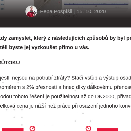
Pepa Pospíšil
|
15. 10. 2020
dy zamyslet, který z následujících způsobů by byl p
těli byste jej vyzkoušet přímo u vás.
PRŮTOKU
jestli nejsou na potrubí ztráty? Stačí vstup a výstup os
koměrem s 2% přesností a hned díky dálkovému přenosu 
hodou tohoto řešení je použitelnost až do DN2000, přiv
elková cena je nižší než práce při osazení jednoho kon