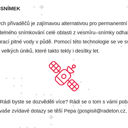
Í SNÍMEK
ch přivaděčů je zajímavou alternativou pro permanentní
delného snímkování celé oblasti z vesmíru–snímky odhal
rací pitné vody v půdě. Pomocí této technologie se ve s
u velkých úniků, které takto tekly i desítky let.
í? Rádi byste se dozvěděli více? Rádi se o tom s vámi po
vaše zvídavé dotazy se těší Pepa (pospisil@radeton.cz