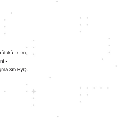
ůtoků je jen
ní -
nigma 3m HyQ.