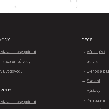
VODY
PÉČE
edávání trasy potrubí
Vše o péči
lizace úniků vody
Servis
áva vodovodů
E-shop a ba
Školení
OVODY
Výstavy
Ke stažení
edávání trasy potrubí