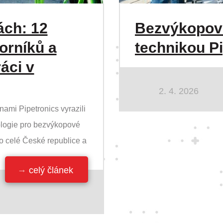
ách: 12
Bezvýkopové
orníků a
technikou P
ráci v
2. 4. 2026
ami Pipetronics vyrazili
logie pro bezvýkopové
po celé České republice a
celý článek