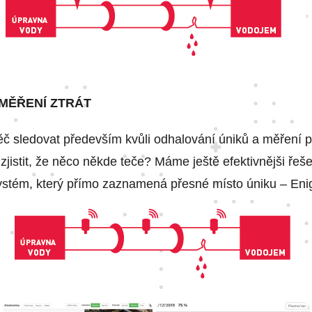
 MĚŘENÍ ZTRÁT
č sledovat především kvůli odhalování úniků a měření pr
 zjistit, že něco někde teče? Máme ještě efektivnějši řeše
systém, který přímo zaznamená přesné místo úniku – E