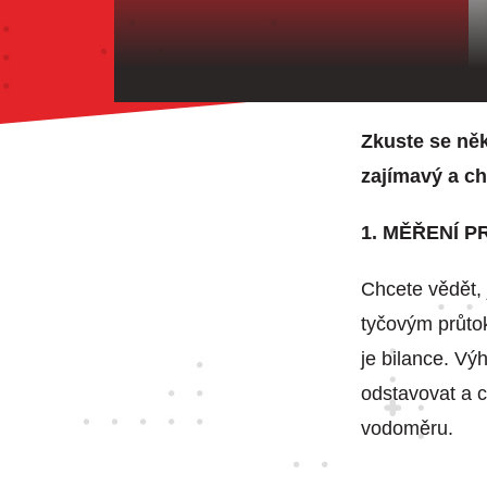
Zkuste se něk
zajímavý a ch
1. MĚŘENÍ 
Chcete vědět, 
tyčovým průto
je bilance. Vý
odstavovat a c
vodoměru.