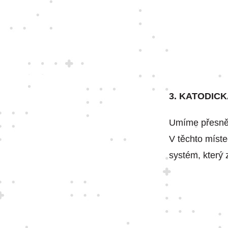
3. KATODIC
Umíme přesně z
V těchto míste
systém, který 