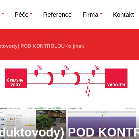
Péče
Reference
Firma
Kontakt
ktovody) POD KONTROLOU 4x jinak
oduktovody) POD KONT