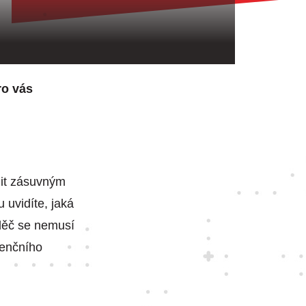
ro vás
adit zásuvným
uvidíte, jaká
aděč se nemusí
venčního