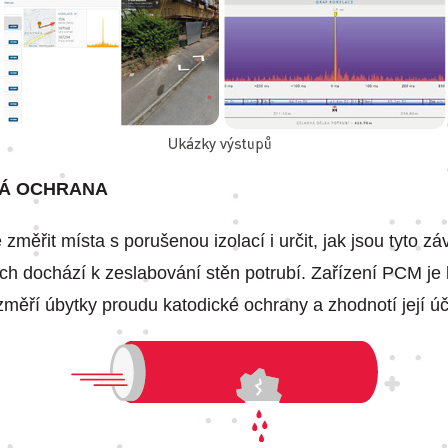
KÁ OCHRANA
měřit místa s porušenou izolací i určit, jak jsou tyto zá
ch dochází k zeslabování stěn potrubí. Zařízení PCM je 
změří úbytky proudu katodické ochrany a zhodnotí její ú