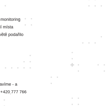
 monitoring
í místa
větě podařilo
bavíme - a
, +420 777 766