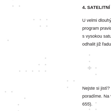
4. SATELITN
U velmi dlouhý
program pravi
s vysokou satu
odhalit již řad
Nejste si jist
poradíme. Na 
655).