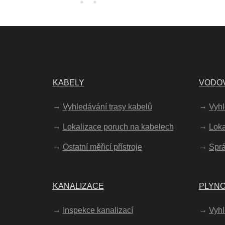
KABELY
VODO
Vyhledávání trasy kabelů
Vyhl
Lokalizace poruch na kabelech
Loka
Ostatní měřicí přístroje
Spr
KANALIZACE
PLYN
Inspekce kanalizací
Vyhl