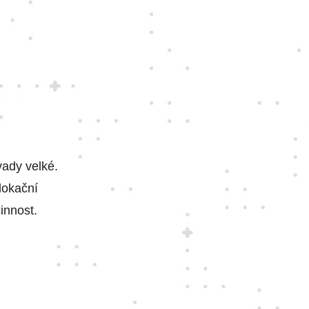
vady velké.
lokační
činnost.