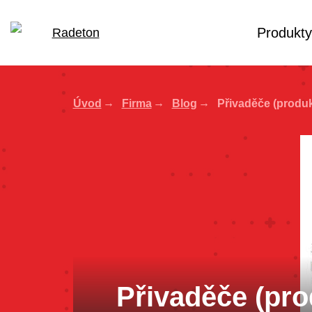
Produkty
Úvod
Firma
Blog
Přivaděče (produ
Přivaděče (pr