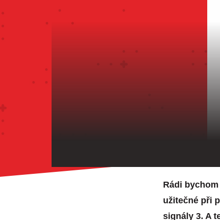
Rádi bychom 
užitečné při 
signály 3. A t