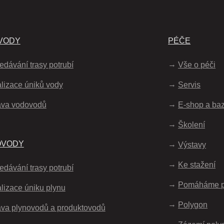
VODY
PÉČE
edávání trasy potrubí
Vše o péči
lizace úniků vody
Servis
áva vodovodů
E-shop a ba
Školení
OVODY
Výstavy
Ke stažení
edávání trasy potrubí
Pomáháme 
lizace úniku plynu
Polygon
va plynovodů a produktovodů