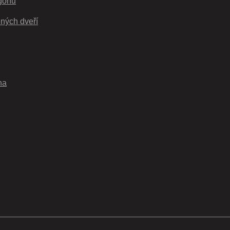
gonu
ných dveří
na