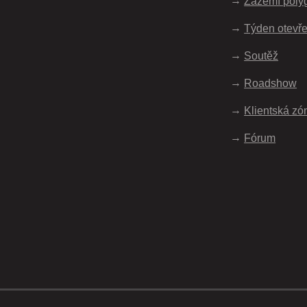
Zázemí poly
Týden otevře
Soutěž
Roadshow
Klientská zó
Fórum