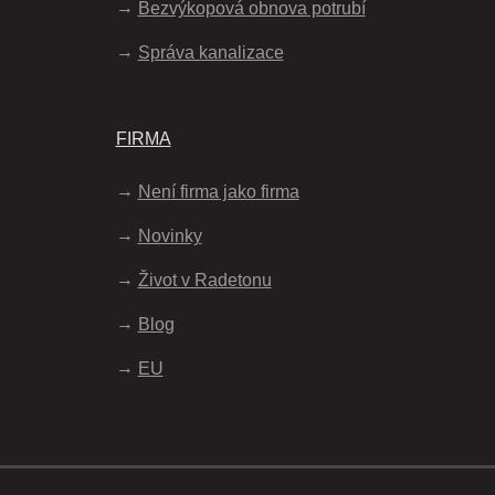
Bezvýkopová obnova potrubí
Správa kanalizace
FIRMA
Není firma jako firma
Novinky
Život v Radetonu
Blog
EU