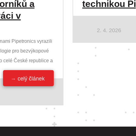
orníků a
technikou P
ráci v
2. 4. 2026
ami Pipetronics vyrazili
logie pro bezvýkopové
po celé České republice a
celý článek