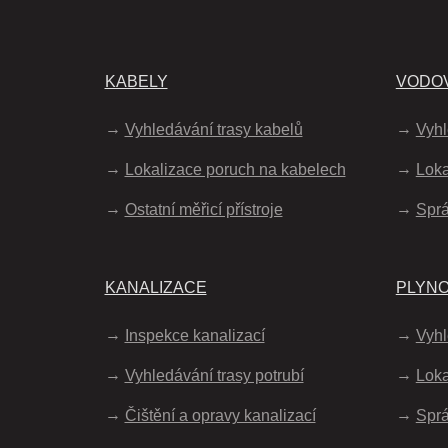
KABELY
VODO
Vyhledávání trasy kabelů
Vyhl
Lokalizace poruch na kabelech
Loka
Ostatní měřicí přístroje
Spr
KANALIZACE
PLYN
Inspekce kanalizací
Vyhl
Vyhledávání trasy potrubí
Loka
Čištění a opravy kanalizací
Sprá