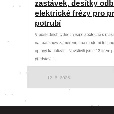
zastávek, desítky odb
elektrické frézy pro p
potrubí
V posledních týdnech jsme společně s mašin
na roadshow zaměřenou na moderní techno
opravy kanalizací. Navštívili jsme 12 firem 
představili...
12. 6. 2026