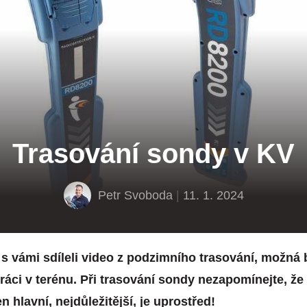
Trasování sondy v KV
Petr Svoboda
|
11. 1. 2024
s vámi sdíleli video z podzimního trasování, možná 
práci v terénu. Při trasování sondy nezapomínejte, ž
en hlavní, nejdůležitější, je uprostřed!