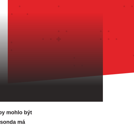
by mohlo být
e sonda má