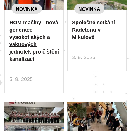
NOVINKA
NOVINKA
ROM mašiny - nová
Společné setkání
generace
Radetonu v
vysokotlakých a
Mikulově
vakuových
jednotek pro čištění
3. 9. 2025
kanalizací
5. 9. 2025