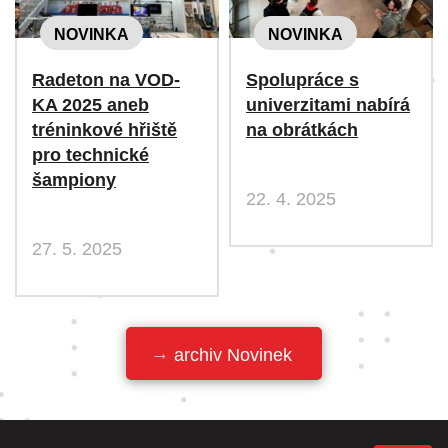
NOVINKA
NOVINKA
Radeton na VOD-
Spolupráce s
KA 2025 aneb
univerzitami nabírá
tréninkové hřiště
na obrátkách
pro technické
šampiony
22. 4. 2025
27. 5. 2025
archiv Novinek