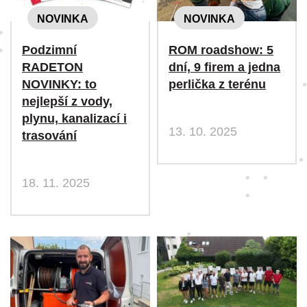
NOVINKA
NOVINKA
Podzimní
ROM roadshow: 5
RADETON
dní, 9 firem a jedna
NOVINKY: to
perlička z terénu
nejlepší z vody,
plynu, kanalizací i
13. 10. 2025
trasování
18. 11. 2025