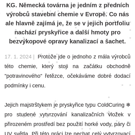
KG. Německá továrna je jedním z předních
výrobců stavební chemie v Evropě. Co nás
ale hlavně zajímá je, že se v jejich portfoliu
nachází pryskyřice a další hmoty pro
bezvýkopové opravy kanalizací a šachet.
17. 1. 2024 |
Protože jde o jednoho z mála výrobců
této chemie, který stoji na začátku obchodně
”potravinového” řetězce, očekáváme dobré dodací
podmínky i cenu.
Jejich majstrštykem je pryskyřice typu ColdCuring ❄
pro studené vytvrzování kanalizačních vložek v
přirozeném prostředí bez použití horké vody, páry či
UV světla. Při této práci lze nechat celý vytvrzovací