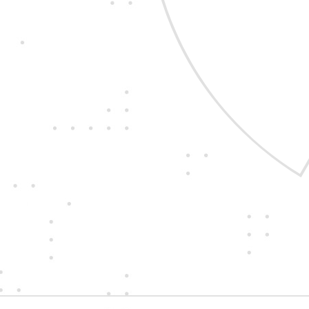
nehrajeme. Chovám
k zákazníkům i sobě