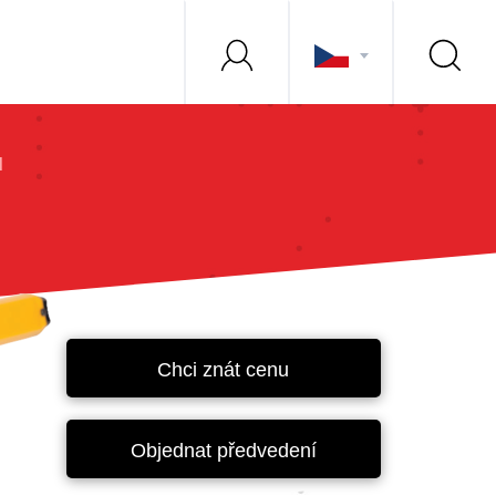
d
Chci znát cenu
Objednat předvedení