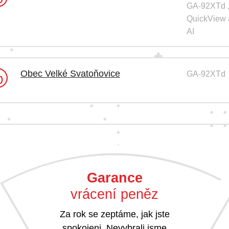
GA-92XTd ,
QuickView 
AI
Obec Velké Svatoňovice
GA-92XTd
Garance
vrácení peněz
Za rok se zeptáme, jak jste
spokojeni. Nevybrali jsme