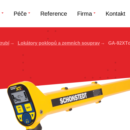
Péče
Reference
Firma
Kontakt
trubí
Lokátory poklopů a zemních souprav
GA-92XT