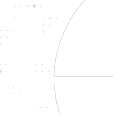
Jedině
fair play
Jednáme na rovinu a 