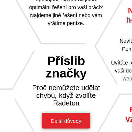
optimální řešení pro vaši práci?
Najdeme jiné řešení nebo vám
h
vrátíme peníze.
Nevít
Pom
Příslib
Uvítáte 
značky
vaši do
web
Proč nemůžete udělat
chybu, když zvolíte
Radeton
v
Další důvody
na nic si