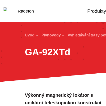
Produkty
Úvod
Plynovody
Vyhledávání trasy po
GA-92XTd
Výkonný magnetický lokátor s
unikátní teleskopickou konstrukcí