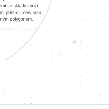
mí se sklady zboží,
i přístroji, servisem i
čným polygonem.
e máte k dispozici