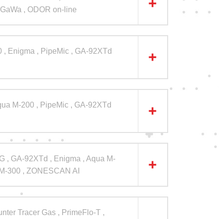
t GaWa , ODOR on-line
 , Enigma , PipeMic , GA-92XTd
qua M-200 , PipeMic , GA-92XTd
, GA-92XTd , Enigma , Aqua M-
 M-300 , ZONESCAN AI
nter Tracer Gas , PrimeFlo-T ,