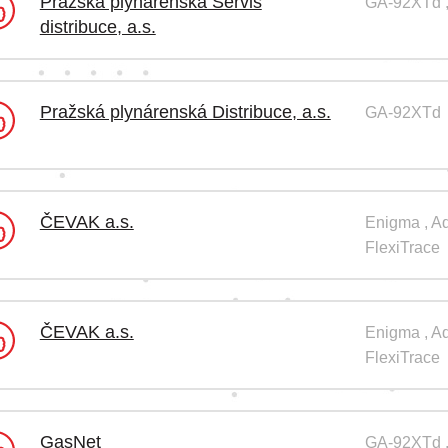
Pražská plynárenská Servis
GA-92XTd , 
distribuce, a.s.
Pražská plynárenská Distribuce, a.s.
GA-92XTd
ČEVAK a.s.
Enigma , A
FlexiTrace
ČEVAK a.s.
Enigma , A
FlexiTrace
GasNet
GA-92XTd , 