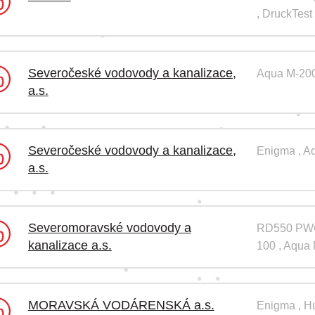
, DruckTes
Severočeské vodovody a kanalizace,
Aqua M-200
a.s.
Severočeské vodovody a kanalizace,
Enigma , A
a.s.
Severomoravské vodovody a
RD550 PWG 
kanalizace a.s.
100 , Aqua
MORAVSKÁ VODÁRENSKÁ a.s.
Enigma , Hu