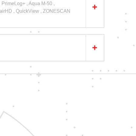
 PrimeLog+ , Aqua M-50 ,
airHD , QuickView , ZONESCAN