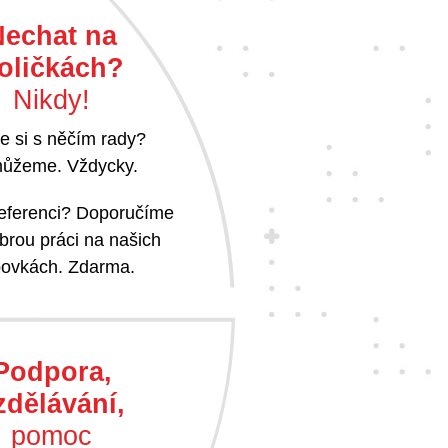
Nechat na
oličkách?
Nikdy!
e si s něčím rady?
ůžeme. Vždycky.
referenci? Doporučíme
brou práci na našich
ovkách. Zdarma.
Podpora,
zdělávání,
pomoc