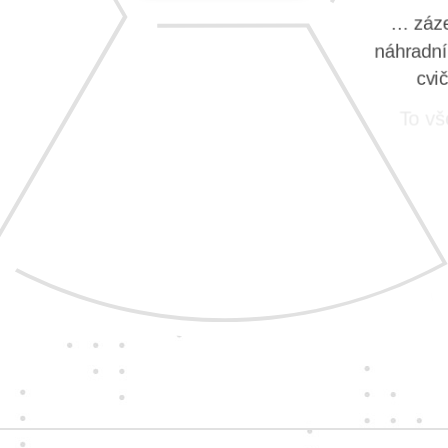
e se tak
… záze
 navzájem.
náhradním
cvi
Ručíme
za naše přístroje
To vš
S vášní pro nové technologie pro
vás vybíráme ty nejkvalitnější
přístroje i nejspolehlivější
dodavatele. Ty, které zajímá, jak
se vám s nimi pracuje.