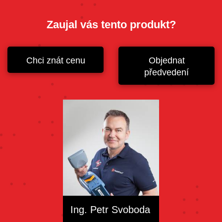
Zaujal vás tento produkt?
Chci znát cenu
Objednat
předvedení
Ing. Petr Svoboda