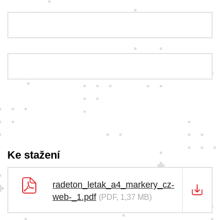
Ke stažení
radeton_letak_a4_markery_cz-
web-_1.pdf
(PDF, 1,37 MB)