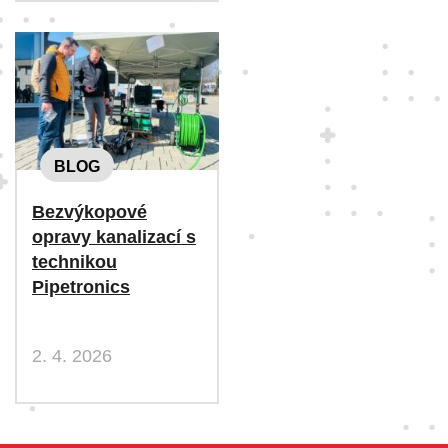
BLOG
Bezvýkopové
opravy kanalizací s
technikou
Pipetronics
2. 4. 2026