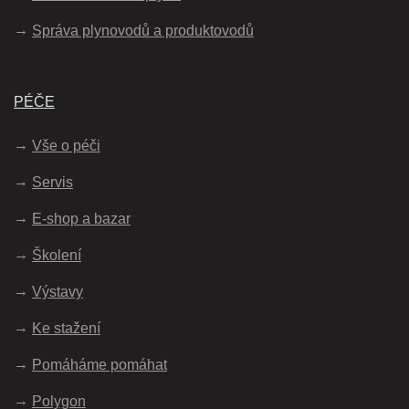
Správa plynovodů a produktovodů
PÉČE
Vše o péči
Servis
E-shop a bazar
Školení
Výstavy
Ke stažení
Pomáháme pomáhat
Polygon