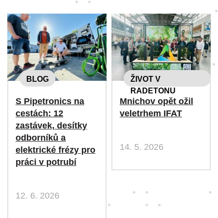
BLOG
ŽIVOT V
RADETONU
S Pipetronics na
Mnichov opět ožil
cestách: 12
veletrhem IFAT
zastávek, desítky
odborníků a
14. 5. 2026
elektrické frézy pro
práci v potrubí
12. 6. 2026