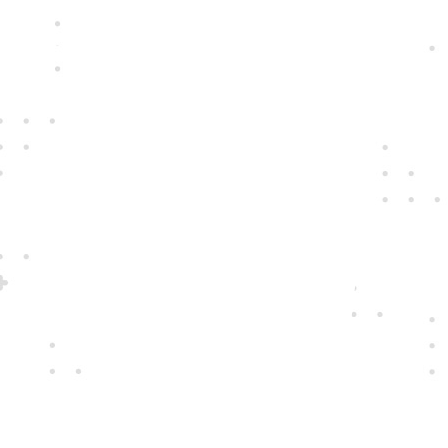
Ručíme
za naše přístroje
S vášní pro nové technologie pro vás
vybíráme ty nejkvalitnější přístroje i
nejspolehlivější dodavatele. Ty, které
zajímá, jak se vám s nimi pracuje.