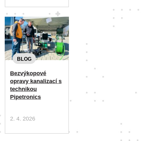
BLOG
Bezvýkopové
opravy kanalizací s
technikou
Pipetronics
2. 4. 2026