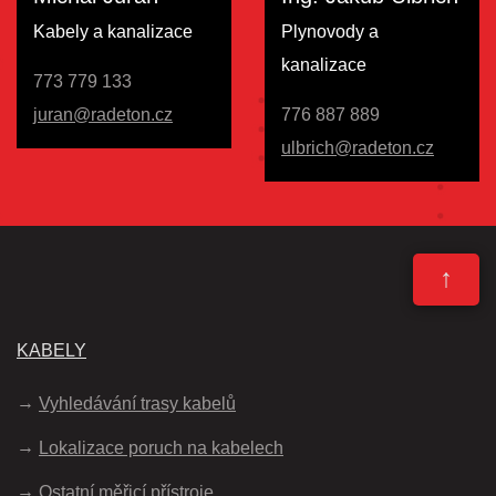
Kabely a kanalizace
Plynovody a
kanalizace
773 779 133
juran@radeton.cz
776 887 889
ulbrich@radeton.cz
↑
KABELY
Vyhledávání trasy kabelů
Lokalizace poruch na kabelech
Ostatní měřicí přístroje