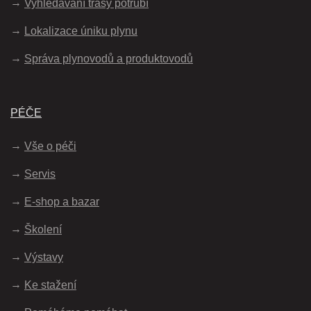
Vyhledávání trasy potrubí
Lokalizace úniku plynu
Správa plynovodů a produktovodů
PÉČE
Vše o péči
Servis
E-shop a bazar
Školení
Výstavy
Ke stažení