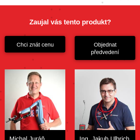
Zaujal vás tento produkt?
Chci znát cenu
Objednat
předvedení
Michal Juráň
Ing. Jakub Ulbrich