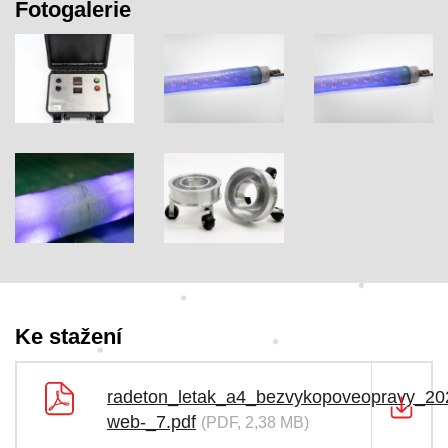
Fotogalerie
Ke stažení
radeton_letak_a4_bezvykopoveopravy_20
web-_7.pdf
(PDF, 2,38 MB)