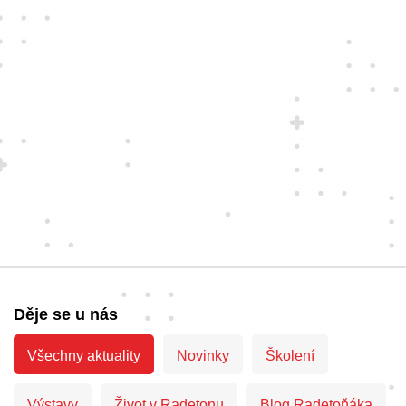
Děje se u nás
Všechny aktuality
Novinky
Školení
Výstavy
Život v Radetonu
Blog Radetoňáka