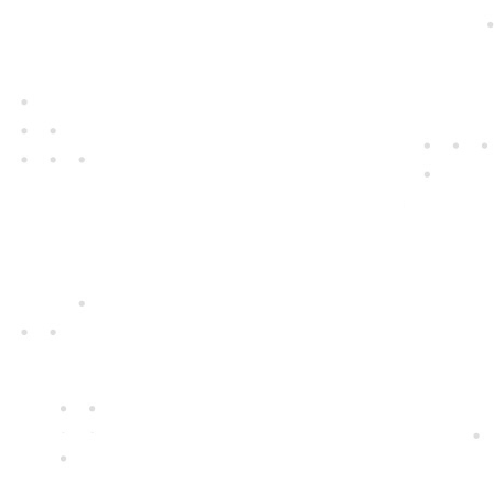
Ručíme
za naše přístroje
S vášní pro nové technologie pro vás
vybíráme ty nejkvalitnější přístroje i
nejspolehlivější dodavatele. Ty, které
zajímá, jak se vám s nimi pracuje.