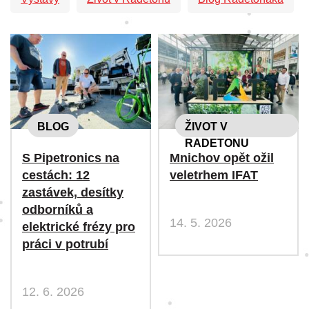
BLOG
ŽIVOT V
RADETONU
S Pipetronics na
Mnichov opět ožil
cestách: 12
veletrhem IFAT
zastávek, desítky
odborníků a
14. 5. 2026
elektrické frézy pro
práci v potrubí
12. 6. 2026