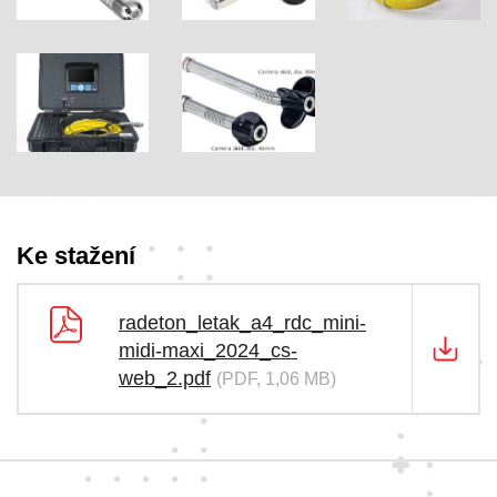
Ke stažení
radeton_letak_a4_rdc_mini-
midi-maxi_2024_cs-
web_2.pdf
(PDF, 1,06 MB)