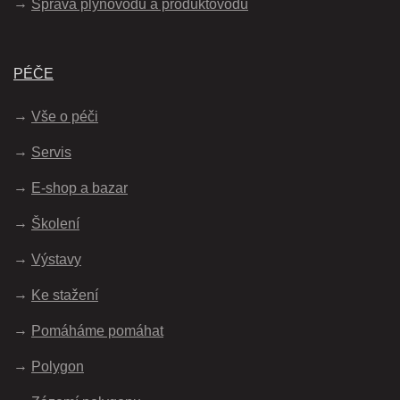
Správa plynovodů a produktovodů
PÉČE
Vše o péči
Servis
E-shop a bazar
Školení
Výstavy
Ke stažení
Pomáháme pomáhat
Polygon