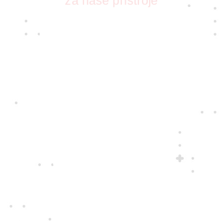
za naše přístroje
S vášní pro nové technologie pro vás
vybíráme ty nejkvalitnější přístroje i
nejspolehlivější dodavatele. Ty, které
zajímá, jak se vám s nimi pracuje.
Jedině
fair play
Jednáme na rovinu a na nic si nehrajeme.
Chováme se tak k zákazníkům i sobě
navzájem.