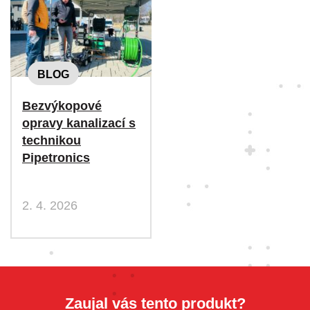
BLOG
Bezvýkopové
opravy kanalizací s
technikou
Pipetronics
2. 4. 2026
Zaujal vás tento produkt?