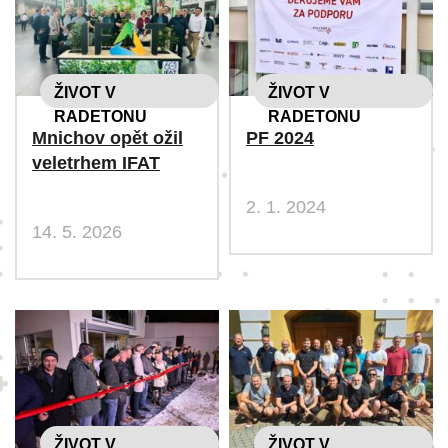
ŽIVOT V
ŽIVOT V
RADETONU
RADETONU
Mnichov opět ožil
PF 2024
veletrhem IFAT
2. 1. 2024
14. 5. 2026
ŽIVOT V
ŽIVOT V