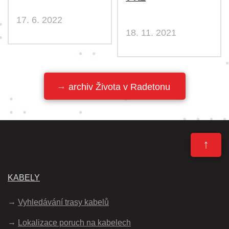
17. 6. 2022
18. 11. 2021
archiv Života v Radetonu
↑
KABELY
Vyhledávání trasy kabelů
Lokalizace poruch na kabelech