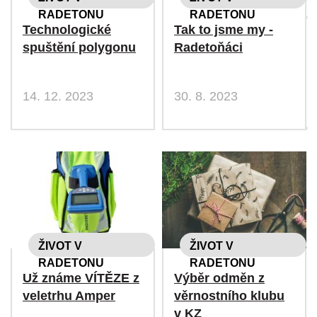
RADETONU
RADETONU
Technologické
Tak to jsme my -
spuštění polygonu
Radetoňáci
14. 12. 2023
30. 8. 2023
ŽIVOT V
ŽIVOT V
RADETONU
RADETONU
Už známe VÍTĚZE z
Výběr odměn z
veletrhu Amper
věrnostního klubu
v KZ