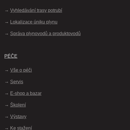
Vyhledávání trasy potrubí
Lokalizace úniku plynu
Správa plynovodů a produktovodů
PÉČE
Vše o péči
Servis
E-shop a bazar
Školení
Výstavy
Ke stažení