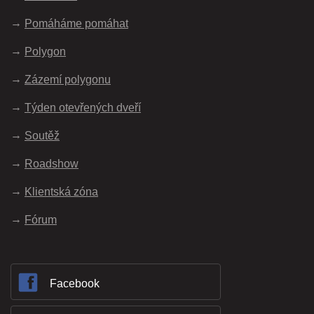
Pomáháme pomáhat
Polygon
Zázemí polygonu
Týden otevřených dveří
Soutěž
Roadshow
Klientská zóna
Fórum
Facebook