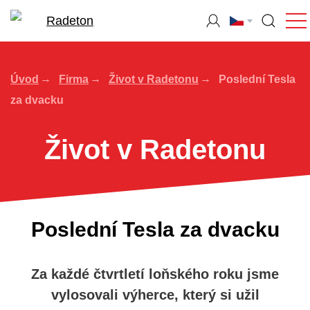
Úvod
Firma
Život v Radetonu
Poslední Tesla
za dvacku
Život v Radetonu
Poslední Tesla za dvacku
Za každé čtvrtletí loňského roku jsme
vylosovali výherce, který si užil