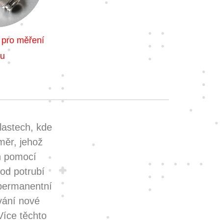
 pro měření
ku
lastech, kde
měr, jehož
en pomocí
 od potrubí
permanentní
ování nové
Více těchto