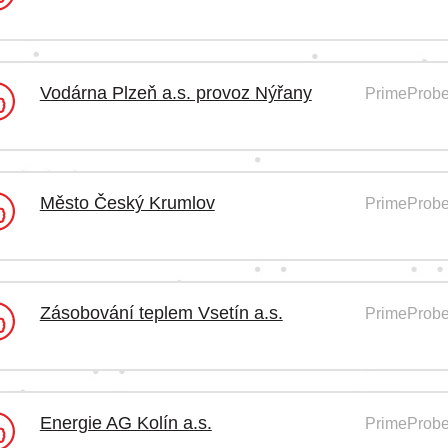
Vodárna Plzeň a.s. provoz Nýřany
PrimeProbe
Město Český Krumlov
PrimeProbe
Zásobování teplem Vsetín a.s.
PrimeProbe
Energie AG Kolín a.s.
PrimeProb