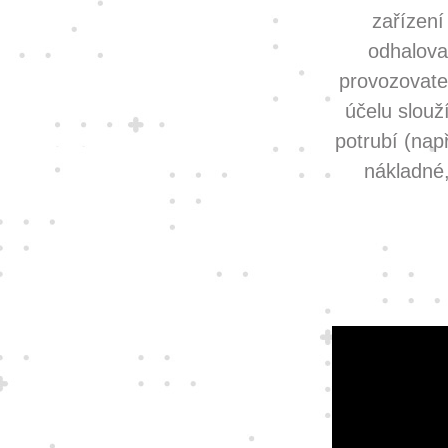
zařízení
odhalovat
provozovate
účelu slouž
potrubí (nap
nákladné