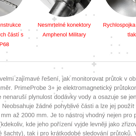
nstrukce
Nesmrtelné konektory
Rychlospojka
ch částí s
Amphenol Military
tla
IP68
velmi zajímavé řešení, jak monitorovat průtok v ob
měr. PrimeProbe 3+ je elektromagnetický průtoko
e nenaruší plynulost dodávky vody a osazuje se j
 Neobsahuje žádné pohyblivé části a lze jej použít
 mm až 2000 mm. Je to nástroj vhodný nejen pro 
 (kdekoliv, kde jeho pořízení vyjde levněji jako zřiz
šachty), tak i pro krátkodobé sledování průtoků. 