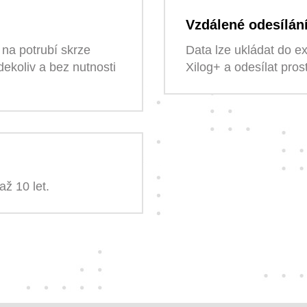
Vzdálené odesílán
na potrubí skrze
Data lze ukládat do e
dekoliv a bez nutnosti
Xilog+ a odesílat pro
až 10 let.