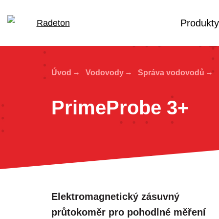
Produkty
Úvod
Vodovody
Správa vodovodů
PrimeProbe 3+
Elektromagnetický zásuvný
průtokoměr pro pohodlné měření