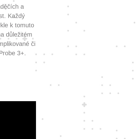
aděčích a
ost. Každý
kle k tomuto
na důležitém
mplikované či
Probe 3+.