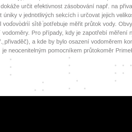
 dokáže určit efektivnost zásobování např. na přiv
 úniky v jednotlivých sekcích i určovat jejich velik
l vodovodní sítě potřebuje měřit průtok vody. Obvy
í vodoměry. Pro případy, kdy je zapotřebí měření 
ř. přivaděč), a kde by bylo osazení vodoměrem ko
, je neocenitelným pomocníkem průtokoměr Prime