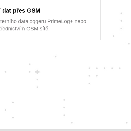
í dat přes GSM
xterního dataloggeru PrimeLog+ nebo
střednictvím GSM sítě.